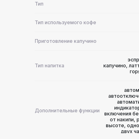
Тип
Тип используемого кофе
Приготовление капучино
эсп
Тип напитка
капучино
,
лат
гор
автом
автоотключ
автомати
индикато
Дополнительные функции
включения бе
от накипи
,
высоте
,
одно
двух ч