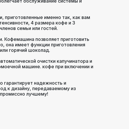
облегчает обслуживание системы и
и, приготовленные именно так, как вам
тенсивности, 4 размера кофе и 3
ленов семьи или гостей.
ки. Кофемашина позволяет приготовить
го, она имеет функции приготовления
 или горячий шоколад.
втоматической очистки капучинатора и
омоечной машине. кофе при включении и
то гарантирует надежность и
ход к дизайну, передаваемому из
мпромиссно лучшему!