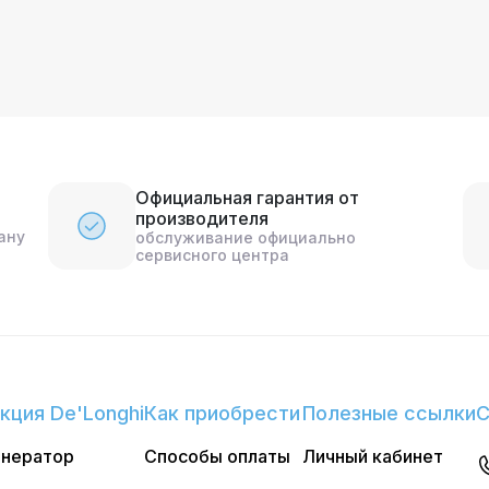
Официальная гарантия от
производителя
ану
обслуживание официально
сервисного центра
кция De'Longhi
Как приобрести
Полезные ссылки
С
енератор
Способы оплаты
Личный кабинет