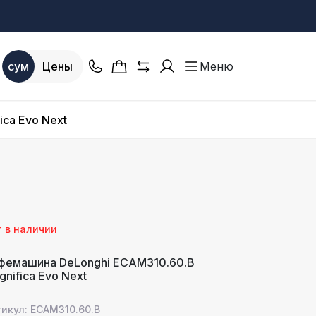
сум
Цены
Меню
ca Evo Next
т в наличии
фемашина DeLonghi ECAM310.60.B
gnifica Evo Next
икул: ECAM310.60.B