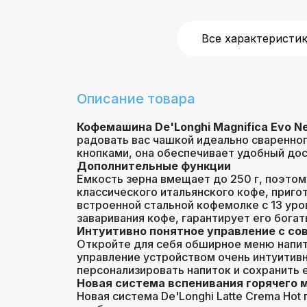
Давление помпы (бар)
Все характеристи
температура
воды
,
же
Настройки
пены
,
кре
Описание товара
Кофемашина De'Longhi Magnifica Evo N
радовать вас чашкой идеально сваренно
Объем (л)
кнопками, она обеспечивает удобный дост
Дополнительные функции
Емкость зерна вмещает до 250 г, поэтом
Тип управления
классического итальянского кофе, приго
встроенной стальной кофемолке с 13 уро
заваривания кофе, гарантирует его богат
Интуитивно понятное управление с с
Откройте для себя обширное меню напит
управление устройством очень интуитив
персонализировать напиток и сохранить 
Новая система вспенивания горячего 
Новая система De'Longhi Latte Crema Ho