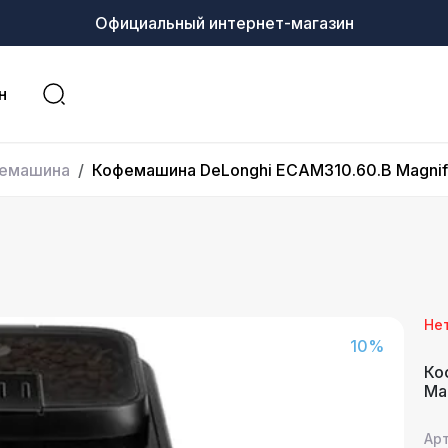
Официальный интернет-магазин
н
емашина
Кофемашина DeLonghi ECAM310.60.B Magnifi
Не
10%
Ко
Ma
Арт