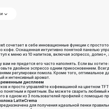
15
ки
 кофе
,
регулировка порции
сткость воды
,
количество
пость кофе
,
объем порции
горячей воды
ext
сочетает в себе инновационные функции с простото
го кофе. Оснащенная интуитивно понятной панелью упр
1.8
уп к меню из 10 напитков, включая эспрессо, допио+, л
у вам не придется его часто наполнять. Если вы хотит
сенсорное
товьте двойное эспрессо одним прикосновением. Всегд
внями регулировки помола. Кроме того, оптимальное д
ый и интенсивный аромат.
овременным дисплеем
ков и просто управляйте кофемашиной на цветном TFT
но понятным и приятным. Вы можете сварить любимый 
его в одном из 3 пользователей профилей с помощью пр
молока LatteCrema
t предназначена для получения идеальной пенки правил