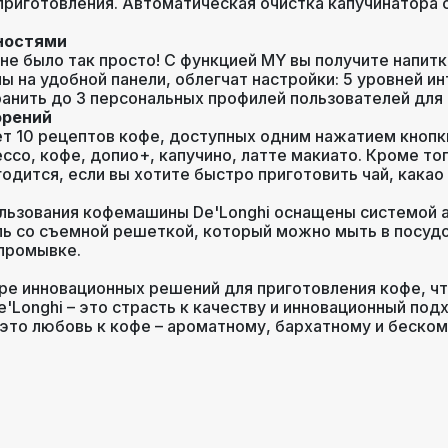
приготовления. Автоматическая очистка капучинатора 
ностями
не было так просто! С функцией MY вы получите напитк
ы на удобной панели, облегчат настройки: 5 уровней ин
нить до 3 персональных профилей пользователей для ч
орений
гает 10 рецептов кофе, доступных одним нажатием кноп
ессо, кофе, допио+, капучино, латте макиато. Кроме то
годится, если вы хотите быстро приготовить чай, какао
льзования кофемашины De'Longhi оснащены системой а
ль со съемной решеткой, который можно мыть в посуд
промывке.
ере инновационных решений для приготовления кофе, ч
'Longhi – это страсть к качеству и инновационный под
 это любовь к кофе – ароматному, бархатному и беско