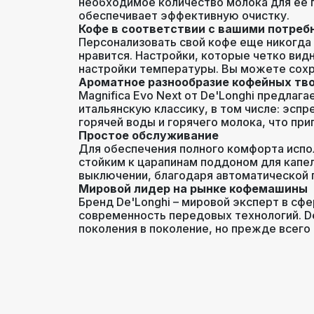
необходимое количество молока для ее 
обеспечивает эффективную очистку.
Кофе в соответствии с вашими потреб
Персонализовать свой кофе еще никогда 
нравится. Настройки, которые четко видн
настройки температуры. Вы можете сохра
Ароматное разнообразие кофейных тв
Magnifica Evo Next от De'Longhi предла
итальянскую классику, в том числе: эспр
горячей воды и горячего молока, что при
Простое обслуживание
Для обеспечения полного комфорта испо
стойким к царапинам поддоном для капе
выключении, благодаря автоматической 
Мировой лидер на рынке кофемашины
Бренд De'Longhi – мировой эксперт в сф
современность передовых технологий. De
поколения в поколение, но прежде всего