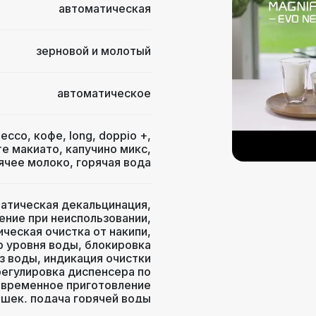
автоматическая
зерновой и молотый
автоматическое
рессо
,
кофе
,
long
,
doppio +
,
те макиато
,
капучино микс
,
ячее молоко
,
горячая вода
атическая декальцинация
,
ение при неиспользовании
,
ческая очистка от накипи
,
р уровня воды
,
блокировка
з воды
,
индикация очистки
регулировка диспенсера по
временное приготовление
ашек
,
подача горячей воды