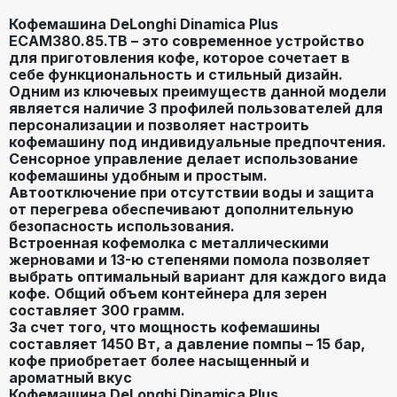
диспенсера по высоте
Кофемашина DeLonghi Dinamica Plus
ECAM380.85.TB – это современное устройство
для приготовления кофе, которое сочетает в
Давление помпы
15
себе функциональность и стильный дизайн.
(бар)
Одним из ключевых преимуществ данной модели
является наличие 3 профилей пользователей для
персонализации и позволяет настроить
жесткость воды
,
количество
кофемашину под индивидуальные предпочтения.
пены
,
крепость кофе
,
объем
Сенсорное управление делает использование
Настройки
порции горячей воды
,
кофемашины удобным и простым.
температура кофе
,
Автоотключение при отсутствии воды и защита
регулировка порции воды
от перегрева обеспечивают дополнительную
безопасность использования.
Встроенная кофемолка с металлическими
Объем (л)
1.8
жерновами и 13-ю степенями помола позволяет
выбрать оптимальный вариант для каждого вида
кофе. Общий объем контейнера для зерен
Тип управления
сенсорное
составляет 300 грамм.
За счет того, что мощность кофемашины
составляет 1450 Вт, а давление помпы – 15 бар,
кофе приобретает более насыщенный и
ароматный вкус
Кофемашина DeLonghi Dinamica Plus