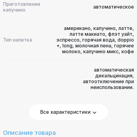
Приготовление
автоматическое
капучино
американо
,
капучино
,
латте
,
латте макиато
,
флэт уайт
,
Тип напитка
эспрессо
,
горячая вода
,
doppio
+
,
long
,
молочная пена
,
горячее
молоко
,
капучино микс
,
кофе
автоматическая
декальцинация
,
автоотключение при
неиспользовании
,
одновременное приготовление
двух чашек
,
подача горячей
Дополнительные
воды
,
подогрев чашек
,
функции
индикатор уровня воды
,
Все характеристики
блокировка включения без
воды
,
индикация отсутствия
кофе
,
индикация очистки от
Описание товара
накипи
,
регулировка