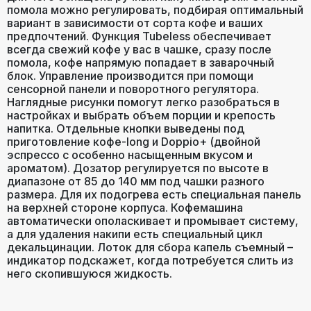
помола можно регулировать, подбирая оптимальный
вариант в зависимости от сорта кофе и ваших
жесткость воды
,
количество
предпочтений. Функция Tubeless обеспечивает
пены
,
крепость кофе
,
объем
Настройки
всегда свежий кофе у вас в чашке, сразу после
порции горячей воды
,
помола, кофе напрямую попадает в заварочный
температура кофе
блок. Управление производится при помощи
сенсорной панели и поворотного регулятора.
Наглядные рисунки помогут легко разобраться в
Тип управления
сенсорное
настройках и выбрать объем порции и крепость
напитка. Отдельные кнопки выведены под
приготовление кофе-long и Doppio+ (двойной
Объем (л)
1.4
эспрессо с особенно насыщенным вкусом и
ароматом). Дозатор регулируется по высоте в
диапазоне от 85 до 140 мм под чашки разного
размера. Для их подогрева есть специальная панель
на верхней стороне корпуса. Кофемашина
автоматически ополаскивает и промывает систему,
а для удаления накипи есть специальный цикл
декальцинации. Лоток для сбора капель съемный –
индикатор подскажет, когда потребуется слить из
него скопившуюся жидкость.