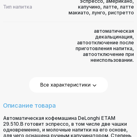
эспрессо
,
американо
,
Тип напитка
капучино
,
латте
,
латте
макиато
,
лунго
,
ристретто
автоматическая
декальцинация
,
автоотключение после
приготовления напитка
,
автоотключение при
неиспользовании
,
Дополнительные
одновременное приготовление
функции
двух чашек
,
подача горячей
воды
,
подогрев чашек
,
предварительное смачивание
,
Все характеристики
программа автоматической
очистки
,
противокапельная
система
,
функция «быстрая
Описание товара
чашка»
Автоматическая кофемашина DeLonghi ETAM
29.510.B готовит эспрессо, в том числе две чашки
Давление помпы
15
одновременно, и молочные напитки на его основе,
(бар)
для чего оснащена ручным капучинатором. Степень