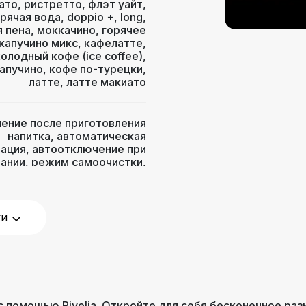
ато
,
ристретто
,
флэт уайт
,
орячая вода
,
doppio +
,
long
,
 пена
,
моккачино
,
горячее
капучино микс
,
кафелатте
,
холодный кофе (ice coffee)
,
апучино
,
кофе по-турецки
,
латте
,
латте макиато
ение после приготовления
напитка
,
автоматическая
нация
,
автоотключение при
вании
,
режим самоочистки
,
дикация очистки от накипи
,
вка диспенсера по высоте
,
енное приготовление двух
ча горячей воды
,
подогрев
ки
рограмма автоматической
ротивокапельная система
,
ическая очистка от накипи
19
с помощью Rivelia. Откройте для себя бесконечное ра