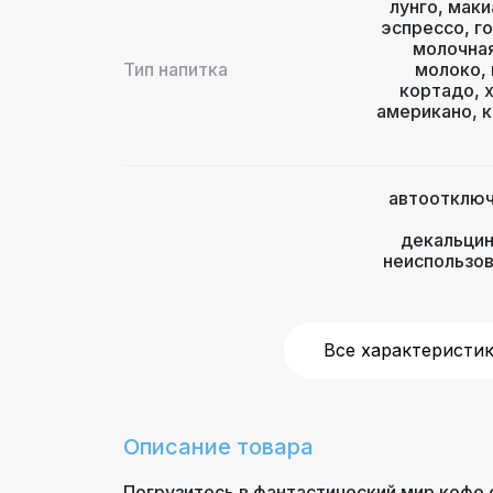
лунго
,
маки
эспрессо
,
г
молочная
Тип напитка
молоко
,
кортадо
,
американо
,
к
автоотключ
декальци
неиспользо
ин
Дополнительные функции
регулиро
одноврем
чашек
,
пода
Все характеристи
чашек
,
п
очистки
,
п
автомат
Описание товара
Давление помпы (бар)
Погрузитесь в фантастический мир кофе 