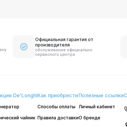
Официальная гарантия от
производителя
ану
обслуживание официально
сервисного центра
кция De'Longhi
Как приобрести
Полезные ссылки
С
енератор
Способы оплаты
Личный кабинет
ический чайник
Правила доставки
О бренде