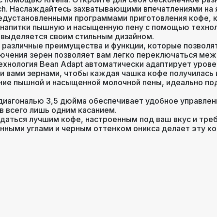
tch. Наслаждайтесь захватывающими впечатлениями н
редустановленными программами приготовления кофе, 
ть воды
,
количество пены
,
напитки пышную и насыщенную пену с помощью технолог
офе
,
объем порции горячей
 выделяется своим стильным дизайном.
,
регулировка порции воды
,
т различные преимущества и функции, которые позвол
температура кофе
лючения зерен позволяет вам легко переключаться меж
ехнология Bean Adapt автоматически адаптирует урове
ми вами зернами, чтобы каждая чашка кофе получилась
1.4
ение пышной и насыщенной молочной пены, идеально п
 диагональю 3,5 дюйма обеспечивает удобное управле
сенсорное
в всего лишь одним касанием.
ждаться лучшим кофе, настроенным под ваш вкус и треб
ленными углами и черным оттенком оникса делает эту