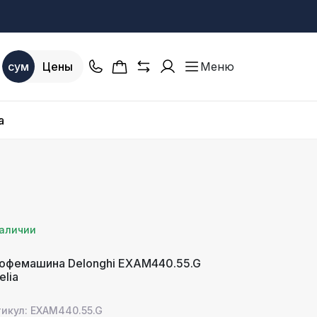
сум
Цены
Меню
a
наличии
офемашина Delonghi EXAM440.55.G
elia
тикул: EXAM440.55.G