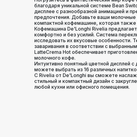
благодаря уникальной системе Bean Swi
дисплее с разнообразной анимацией и п
жесткос
предпочтения. Добавьте ваши молочные 
крепость к
Настройки
компактной кофемашине, которая также
воды
Кофемашина De'Longhi Rivelia предлагае
комфортно и без усилий. Система перек
исследовать их вкусовые особенности. Т
заваривания в соответствии с выбранны
Объем (л)
LatteCrema Hot обеспечивает приготовл
молочного кофе.
Интуитивно понятный цветной дисплей с
Тип управления
можете выбрать из 16 различных напитко
С Rivelia от De'Longhi вы сможете насла
стильный и компактный дизайн с закруг
любой кухни или офисного помещения.