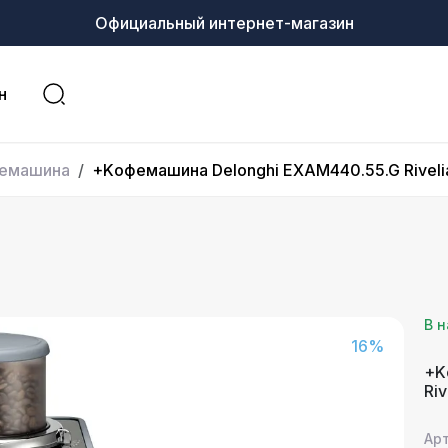
Официальный интернет-магазин
н
емашина
+Kофемашина Delonghi EXAM440.55.G Riveli
В 
16%
+K
Riv
Ар