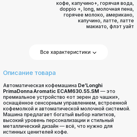
кофе
,
капучино+
,
горячая вода
,
doppio +
,
long
,
молочная пена
,
горячее молоко
,
американо
,
капучино
,
латте
,
латте
макиато
,
флэт уайт
удаленное управление (wi-fi
или bluetooth)
,
автоматическая
Все характеристики
декальцинация
,
автоотключение при
неиспользовании
,
Описание товара
одновременное приготовление
Дополнительные
двух чашек
,
подача горячей
функции
Автоматическая кофемашина
воды
,
автоматическая очистка
De’Longhi
PrimaDonna Aromatic ECAM630.55.SM
от накипи
,
индикатор уровня
— это
премиальное устройство «от зерен до чашки»,
воды
,
блокировка включения
оснащённое сенсорным управлением, встроенной
без воды
,
индикация очистки
кофемолкой и автоматической молочной системой.
от накипи
,
регулировка
Машина предлагает богатый выбор напитков,
диспенсера по высоте
высокий уровень персонализации и стильный
металлический дизайн — всё, что нужно для
истинных ценителей кофе.
Давление помпы
19