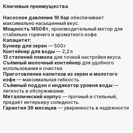
(бар)
Ключевые преимущества
Насосное давление 19 бар
обеспечивает
жесткость воды
,
количество
максимально насыщенный вкус.
пены
,
крепость кофе
,
объем
Мощность 1450 Вт
, производительный мотор для
Настройки
порции горячей воды
,
стабильно горячего и ароматного кофе.
температура кофе
,
Капацитет
:
регулировка порции воды
Бункер для зерен
— 500 г
Контейнер для воды
— 2,2 л
13 степеней помола
для точной настройки вкуса.
Тип управления
сенсорное
Съёмный молочный контейнер
для удобного
использования и очистки.
Приготовление напитков из зерен и молотого
кофе
— максимальная гибкость.
Съёмный поддон
и
индикатор уровня воды
—
легкость в обслуживании.
Металлический корпус
— прочный и стильный,
придаёт интерьеру солидность.
Гарантия 36 месяцев
— уверенность в надёжности