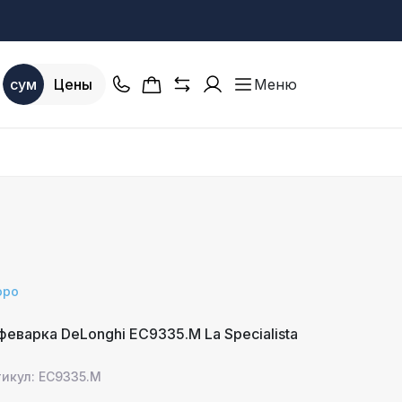
сум
Цены
Меню
оро
феварка DeLonghi EC9335.M La Specialista
тикул: EC9335.M