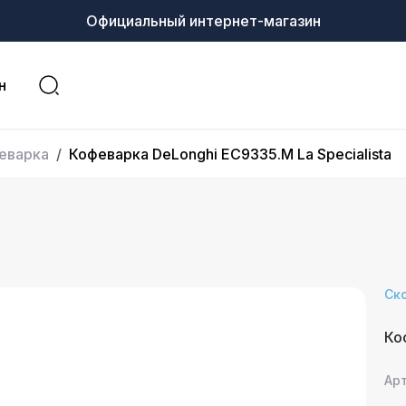
Официальный интернет-магазин
н
еварка
Кофеварка DeLonghi EC9335.M La Specialista
Ск
Ко
Ар