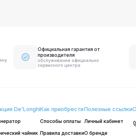
Официальная гарантия от
производителя
ану
обслуживание официально
сервисного центра
кция De'Longhi
Как приобрести
Полезные ссылки
С
енератор
Способы оплаты
Личный кабинет
ический чайник
Правила доставки
О бренде