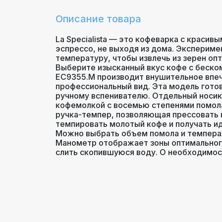
Описание товара
La Specialista — это кофеварка с красив
эспрессо, не выходя из дома. Эксперимен
температуру, чтобы извлечь из зерен оп
Выберите изысканный вкус кофе с беско
EC9355.M производит внушительное впеч
профессиональный вид. Эта модель готови
ручному вспенивателю. Отдельный носик
кофемолкой с восемью степенями помола
ручка-темпер, позволяющая прессовать к
темпировать молотый кофе и получать ид
Можно выбрать объем помола и температ
Манометр отображает зоны оптимального
слить скопившуюся воду. О необходимост