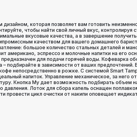
ым дизайном, которая позволяет вам готовить неизменн
тируйте, чтобы найти свой личный вкус, контролируя с
тимальные вкусовые качества, а в завершение получит
мпромиссным качеством для вашего домашнего барист
атление: большое количество стальных деталей и ман
т американо, эспрессо и молочные напитки на его осно
 предназначен для подачи горячей воды. Кофеварка о
 – подбирайте в зависимости от ваших предпочтений. 
офе непосредственно в рожке. C системой Smart Tamp
еальный напиток. Управление механическое, за него о
уру. Кнопка My дает возможность подбирать объем на
 давления. Лоток для сбора капель оснащен поплавком
и провести цикл очистки от накипи оповещает индикат