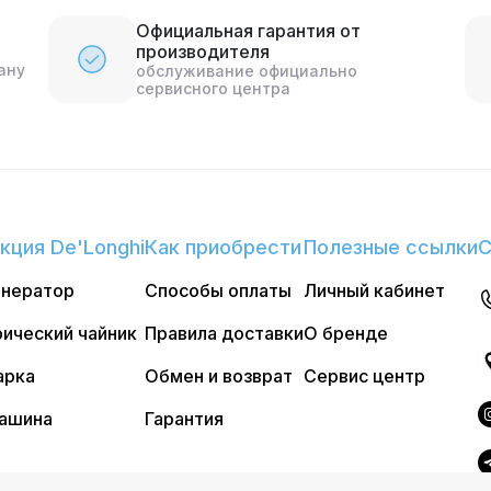
Официальная гарантия от
производителя
ану
обслуживание официально
сервисного центра
кция De'Longhi
Как приобрести
Полезные ссылки
С
енератор
Способы оплаты
Личный кабинет
ический чайник
Правила доставки
О бренде
арка
Обмен и возврат
Сервис центр
ашина
Гарантия