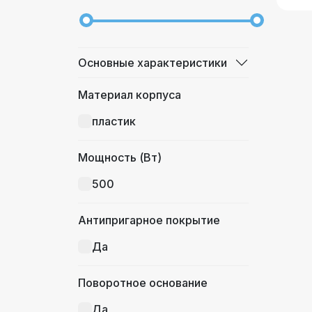
Термокружка из
нержавеющей стали
Капучинатор
Основные характеристики
Термокружка
Материал корпуса
Вспениватель молока
пластик
Мощность (Вт)
500
Антипригарное покрытие
Да
Поворотное основание
Да