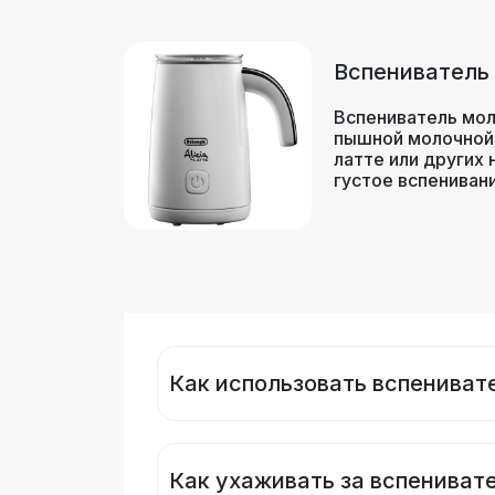
Вспениватель
Вспениватель мол
пышной молочной 
латте или других
густое вспениван
Как использовать вспениват
Как ухаживать за вспениват