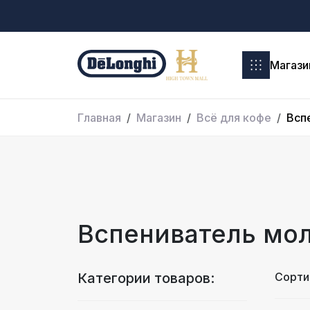
Магази
Главная
Магазин
Всё для кофе
Всп
Вспениватель мо
Категории товаров:
Сорти