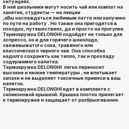
ситуациях.
В ней
школьники могут носить чай или компот
на
занятия,
студенты
— на лекции
,аВы наслаждаться любимым латте или капучино
по пути на работу
. Но также она пригодится в
походах, путешествиях, да и просто
на прогулке.
Термокружка DELONGHI
подойдет не только для
эспрессо, но и для горячего шоколада,
свежевыжатого сока, травяного или
классического черного чая. Она способна
надолго сохранять как тепло, так и прохладу
содержимого напитка.
Термокружка DELONGHI
легко переносит
высокие и низкие температуры
,
не впитывает
запахи
и
не выделяет токсичные примеси
в ваш
напиток.
Термокружка DELONGHI
идет в комплекте с
силиконовой крышкой. Крышка плотно прилегает
к термокружке и
защищает от разбрызгивания.