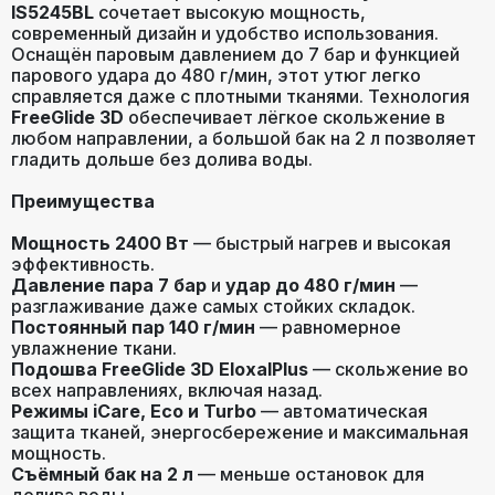
IS5245BL
сочетает высокую мощность,
современный дизайн и удобство использования.
Оснащён паровым давлением до 7 бар и функцией
парового удара до 480 г/мин, этот утюг легко
справляется даже с плотными тканями. Технология
FreeGlide 3D
обеспечивает лёгкое скольжение в
любом направлении, а большой бак на 2 л позволяет
гладить дольше без долива воды.
Преимущества
Мощность 2400 Вт
— быстрый нагрев и высокая
эффективность.
Давление пара 7 бар
и
удар до 480 г/мин
—
разглаживание даже самых стойких складок.
Постоянный пар 140 г/мин
— равномерное
увлажнение ткани.
Подошва FreeGlide 3D EloxalPlus
— скольжение во
всех направлениях, включая назад.
Режимы iCare, Eco и Turbo
— автоматическая
защита тканей, энергосбережение и максимальная
мощность.
Съёмный бак на 2 л
— меньше остановок для