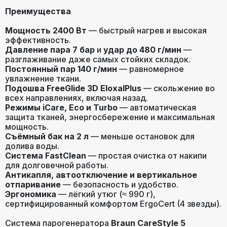
Преимущества
Мощность 2400 Вт
— быстрый нагрев и высокая
эффективность.
Давление пара 7 бар
и
удар до 480 г/мин
—
разглаживание даже самых стойких складок.
Постоянный пар 140 г/мин
— равномерное
увлажнение ткани.
Подошва FreeGlide 3D EloxalPlus
— скольжение во
всех направлениях, включая назад.
Режимы iCare, Eco и Turbo
— автоматическая
защита тканей, энергосбережение и максимальная
мощность.
Съёмный бак на 2 л
— меньше остановок для
долива воды.
Система FastClean
— простая очистка от накипи
для долговечной работы.
Антикапля, автоотключение и вертикальное
отпаривание
— безопасность и удобство.
Эргономика
— лёгкий утюг (≈ 990 г),
сертифицированный комфортом ErgoCert (4 звезды).
Система парогенератора
Braun CareStyle 5