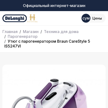
Официальный интернет-магазин
сум
Цены
Главная
Магазин
Техника для дома
Парогенератор
Утюг с парогенератором Braun CareStyle 5
IS5247VI