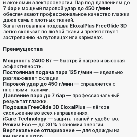
и экономии электроэнергии. Пар под давлением до
7 бар
и мощный паровой удар до
450 г/мин
обеспечивают профессиональное качество глажки
даже самых плотных тканей.
Запатентованная подошва
EloxalPlus FreeGlide 3D
легко скользит по любой ткани и препятствует
застреванию на пуговицах или карманах.
Преимущества
Мощность 2400 Вт
— быстрый нагрев и высокая
эффективность.
Постоянная подача пара 125 г/мин
— идеально
разглаживает складки.
Паровой удар до 450 г/мин
— справляется с
плотными тканями.
Давление пара до 7 бар
— профессиональный
результат глажки.
Подошва FreeGlide 3D EloxalPlus
— лёгкое
скольжение во всех направлениях.
iCare Technology
— защита тканей и удобство.
Режим Eco
— до 30% экономии энергии.
Вертикальное отпаривание
— для одежды на
вешалке и штор.