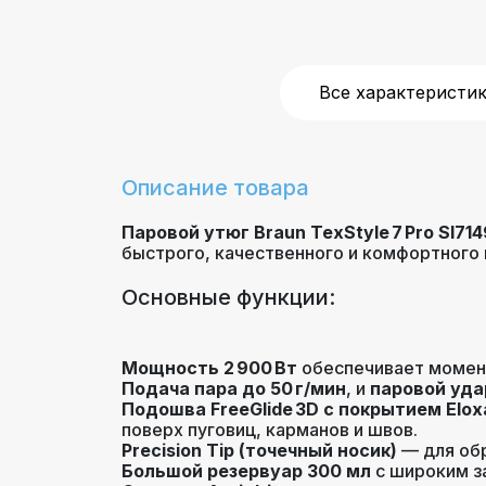
Длина шнура
Все характеристи
Вес
Автоматическое
Описание товара
отключение
Паровой утюг Braun TexStyle 7 Pro SI7
быстрого, качественного и комфортного 
Цвет
Основные функции:
Гарантия
Мощность 2 900 Вт
обеспечивает момент
Подача пара до 50 г/мин
, и
паровой уда
Подошва FreeGlide 3D с покрытием Eloxa
поверх пуговиц, карманов и швов.
Precision Tip (точечный носик)
— для обр
Большой резервуар 300 мл
с широким з