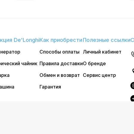
кция De'Longhi
Как приобрести
Полезные ссылки
С
енератор
Способы оплаты
Личный кабинет
ический чайник
Правила доставки
О бренде
арка
Обмен и возврат
Сервис центр
ашина
Гарантия
4 Официальный интернет магазин Delonghi. Все права защ