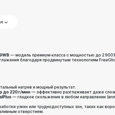
2 м
ки
1.6 кг
Да
149WB
— модель премиум‑класса с мощностью до 2 900 В
глажения благодаря продвинутым технологиям FreeGlid
Бело‑чёрный
24 месяца
альный нагрев и мощный результат.
р до 220 г/мин
— эффективно разглаживает даже слож
lPlus
— гладкое скольжение в любом направлении (впл
аботки узких или труднодоступных зон, таких как воро
аливным отверстием.