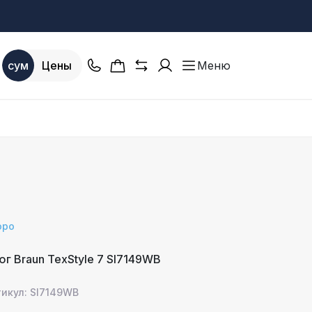
сум
Цены
Меню
оро
юг Braun TexStyle 7 SI7149WB
тикул: SI7149WB