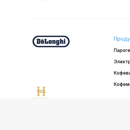
Проду
Парог
Электр
Кофев
Кофем
©202