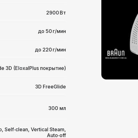
2900 Вт
до 50 г/мин
до 220 г/мин
de 3D (EloxalPlus покрытие)
3D FreeGlide
300 мл
p, Self‑clean, Vertical Steam,
Auto‑off