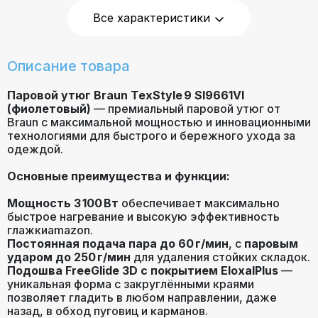
Все характеристики
Объем резервуара
330 мл
для воды
Описание товара
iCare, Turbo режим, Precision
Функции
Tip, Anti‑drip, Vertical Steam,
Паровой утюг Braun TexStyle 9 SI9661VI
ActiClean, Eco
(фиолетовый)
— премиальный паровой утюг от
Braun с максимальной мощностью и инновационными
технологиями для быстрого и бережного ухода за
Длина шнура
2.5 м
одеждой.
Основные преимущества и функции:
Вес
1.7 кг
Мощность 3 100 Вт
обеспечивает максимально
быстрое нагревание и высокую эффективность
глажкиamazon.
Вертикальное
Да
Постоянная подача пара до 60 г/мин
, с
паровым
отпаривание
ударом до 250 г/мин
для удаления стойких складок.
Подошва FreeGlide 3D с покрытием EloxalPlus
—
уникальная форма с закруглёнными краями
Защита от капель
Да
позволяет гладить в любом направлении, даже
назад, в обход пуговиц и карманов.