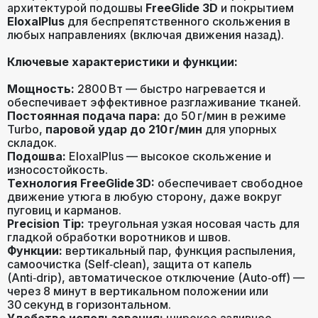
Да
отключение
архитектурой подошвы
FreeGlide 3D
и покрытием
EloxalPlus
для беспрепятственного скольжения в
любых направлениях (включая движения назад).
Цвет
Серый / белый
Ключевые характеристики и функции:
Мощность:
2800 Вт — быстро нагревается и
Гарантия
24 месяца
обеспечивает эффективное разглаживание тканей.
Постоянная подача пара:
до 50 г/мин в режиме
Turbo,
паровой удар до 210 г/мин
для упорных
складок.
Подошва:
EloxalPlus — высокое скольжение и
износостойкость.
Технология FreeGlide 3D:
обеспечивает свободное
движение утюга в любую сторону, даже вокруг
пуговиц и карманов.
Precision Tip:
треугольная узкая носовая часть для
гладкой обработки воротников и швов.
Функции:
вертикальный пар, функция распыления,
самоочистка (Self‑clean), защита от капель
(Anti‑drip), автоматическое отключение (Auto‑off) —
через 8 минут в вертикальном положении или
30 секунд в горизонтальном.
Удобство использования:
широкое заливное