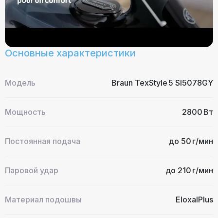
Основные характеристики
Модель
Braun TexStyle 5 SI5078GY
Мощность
2800 Вт
Постоянная подача
до 50 г/мин
Паровой удар
до 210 г/мин
Материал подошвы
EloxalPlus