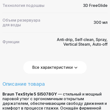
Технология подошвы
3D FreeGlide
Объем резервуара
300 мл
для воды
Anti‑drip, Self‑clean, Spray,
Функции
Vertical Steam, Auto‑off
Длина шнура
2 м
Все характеристики
Вес
1,4 кг
Описание товара
Вертикальное
Да
отпаривание
Braun TexStyle 5 SI5078GY
— стильный и мощный
паровой утюг с эргономичным открытым
держателем, обеспечивающим свободу движения и
Автоматическое
комфорт в процессе глажки. Оснащён фирменной