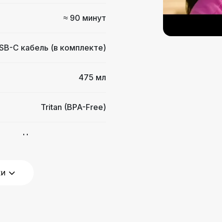
≈ 90 минут
SB-C кабель (в комплекте)
475 мл
Tritan (BPA-Free)
Нержавеющая сталь
1 режим Pulse
ки
крышку можно мыть в ПММ