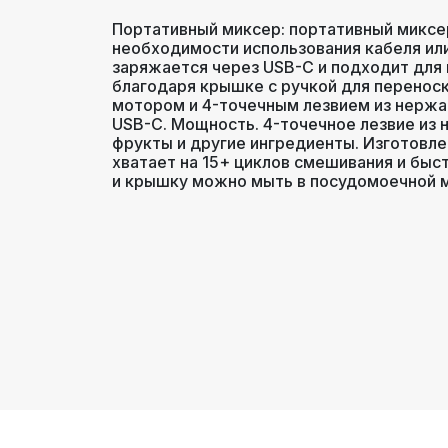
Вес
Портативный миксер: портативный миксер 
необходимости использования кабеля или
заряжается через USB-C и подходит для п
Размеры
благодаря крышке с ручкой для переноск
мотором и 4-точечным лезвием из нержа
USB-C. Мощность. 4-точечное лезвие и
Цвет
фрукты и другие ингредиенты. Изготовле
хватает на 15+ циклов смешивания и быс
и крышку можно мыть в посудомоечной м
Гарантия