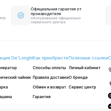
Официальная гарантия от
производителя
ану
обслуживание официально
сервисного центра
кция De'Longhi
Как приобрести
Полезные ссылки
С
енератор
Способы оплаты
Личный кабинет
ический чайник
Правила доставки
О бренде
арка
Обмен и возврат
Сервис центр
ашина
Гарантия