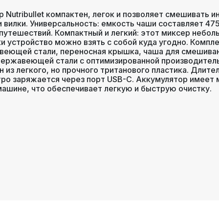
860 г
Nutribullet компактен, легок и позволяет смешивать и
 вилки. Универсальность: емкость чаши составляет 475
утешествий. Компактный и легкий: этот миксер небольш
26,7 × 9,5 × 9,5 см
и устройство можно взять с собой куда угодно. Компле
веющей стали, переносная крышка, чаша для смешиван
з нержавеющей стали с оптимизированной производите
Тёмно-синий (Blue)
н из легкого, но прочного тританового пластика. Длит
тро заряжается через порт USB-C. Аккумулятор имеет
ашине, что обеспечивает легкую и быструю очистку.
24 месяца