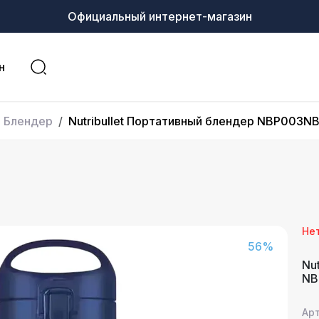
Официальный интернет-магазин
н
Блендер
Nutribullet Портативный блендер NBP003N
Не
56%
Nu
NB
Ар