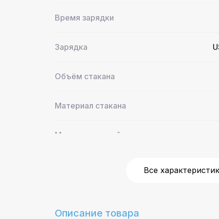
Время зарядки
Зарядка
U
Объём стакана
Материал стакана
Материал ножей
Управление
Все характеристи
Лёгкость мытья
Стакан и 
Описание товара