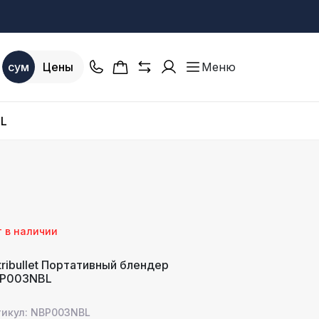
сум
Цены
Меню
BL
т в наличии
tribullet Портативный блендер
P003NBL
тикул: NBP003NBL