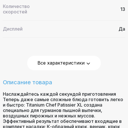
Количество
13
скоростей
Дисплей
Да
Цвет
Металлик
Все характеристики
Количество насадок
4
Мощность, Вт
1400 Вт
Описание товара
Наслаждайтесь каждой секундой приготовления
Объем чаши, л
Теперь даже самые сложные блюда готовить легко
(нержавеющая
5л и 7л
и быстро: Titanium Chef Patissier XL создана
сталь)
специально для гурманов пышной выпечки,
воздушных пирожных и нежных муссов.
Эффективный результат обеспечивают входящие в
Встроенные весы
Да
комплект насадки: К-образный крюк, венчик, крюк