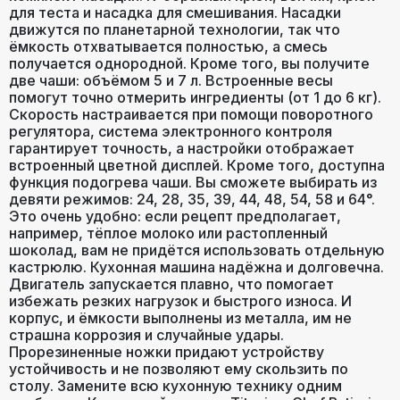
для теста и насадка для смешивания. Насадки
движутся по планетарной технологии, так что
Дооснащение
ёмкость отхватывается полностью, а смесь
индивидуальными
Да
получается однородной. Кроме того, вы получите
аксессуарами
две чаши: объёмом 5 и 7 л. Встроенные весы
помогут точно отмерить ингредиенты (от 1 до 6 кг).
Скорость настраивается при помощи поворотного
регулятора, система электронного контроля
Некоторые части
гарантирует точность, а настройки отображает
можно мыть в
Да
встроенный цветной дисплей. Кроме того, доступна
посудомоечной
функция подогрева чаши. Вы сможете выбирать из
машине
девяти режимов: 24, 28, 35, 39, 44, 48, 54, 58 и 64°.
Это очень удобно: если рецепт предполагает,
например, тёплое молоко или растопленный
Нескользящая
Да
шоколад, вам не придётся использовать отдельную
подошва
кастрюлю. Кухонная машина надёжна и долговечна.
Двигатель запускается плавно, что помогает
избежать резких нагрузок и быстрого износа. И
Крюк для теста
Да
корпус, и ёмкости выполнены из металла, им не
страшна коррозия и случайные удары.
Прорезиненные ножки придают устройству
Насадка для мягких
устойчивость и не позволяют ему скользить по
Да
смесей
столу. Замените всю кухонную технику одним