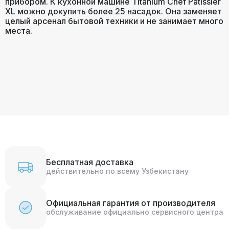
прибором. К кухонной машине Titanium Chef Patissier
XL можно докупить более 25 насадок. Она заменяет
Насадка для
целый арсенал бытовой техники и не занимает много
Да
смешивания K-beater
места.
Венчик
Да
Габариты (ВхШхГ)
49 х 35 х 48.5
Гарантия, лет
5
Бесплатная доставка
действительно по всему Узбекистану
Официальная гарантия от производителя
обслуживание официально сервисного центра