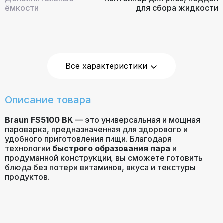
ёмкости
для сбора жидкости
Материал корпуса
Пластик (черный)
Все характеристики
Цвет
Черный/Прозрачный
Таймер
Механический, до 60 минут
Описание товара
Braun FS5100 BK
— это универсальная и мощная
Быстрое образование пара за
пароварка, предназначенная для здорового и
Особенности
45 секунд
удобного приготовления пищи. Благодаря
технологии
быстрого образования пара
и
продуманной конструкции, вы сможете готовить
блюда без потери витаминов, вкуса и текстуры
продуктов.