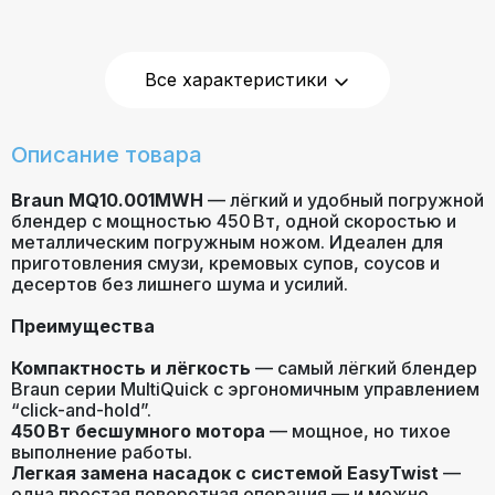
Скорости
1 (Easy 1‑speed)
Все характеристики
Насадки
Металлический погружной нож
Описание товара
EasyTwist — лëгкая смена
Система крепления
насадок
Braun MQ10.001MWH
— лёгкий и удобный погружной
блендер с мощностью 450 Вт, одной скоростью и
металлическим погружным ножом. Идеален для
Материалы, контакт
приготовления смузи, кремовых супов, соусов и
BPA-free
с пищей
десертов без лишнего шума и усилий.
Преимущества
Мерный стакан
600 мл, BPA‑free
Компактность и лёгкость
— самый лёгкий блендер
Braun серии MultiQuick с эргономичным управлением
“click-and-hold”.
Длина шнура
~1.2 м
450 Вт бесшумного мотора
— мощное, но тихое
выполнение работы.
Легкая замена насадок с системой EasyTwist
—
одна простая поворотная операция — и можно