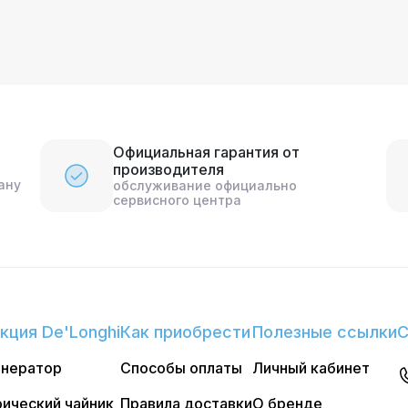
Официальная гарантия от
производителя
ану
обслуживание официально
сервисного центра
кция De'Longhi
Как приобрести
Полезные ссылки
С
енератор
Способы оплаты
Личный кабинет
ический чайник
Правила доставки
О бренде