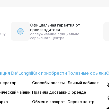
Официальная гарантия от
производителя
ану
обслуживание официально
сервисного центра
кция De'Longhi
Как приобрести
Полезные ссылки
С
енератор
Способы оплаты
Личный кабинет
ический чайник
Правила доставки
О бренде
арка
Обмен и возврат
Сервис центр