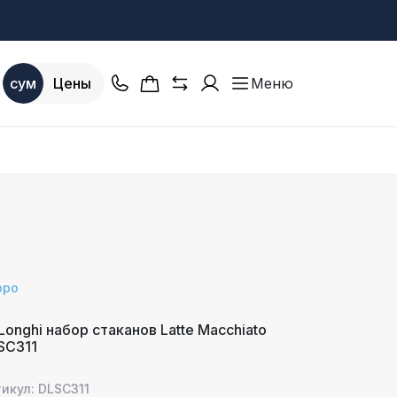
сум
Цены
Меню
оро
Longhi набор стаканов Latte Macchiato
SC311
икул: DLSC311