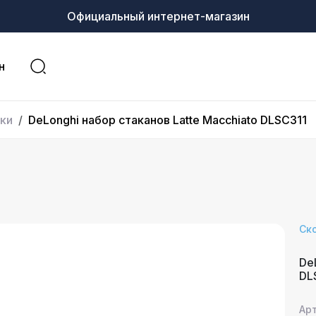
Официальный интернет-магазин
н
ки
DeLonghi набор стаканов Latte Macchiato DLSC311
Ск
De
DL
Арт