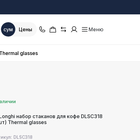
сум
Цены
Меню
Thermal glasses
наличии
Longhi набор стаканов для кофе DLSC318
шт) Thermal glasses
икул: DLSC318