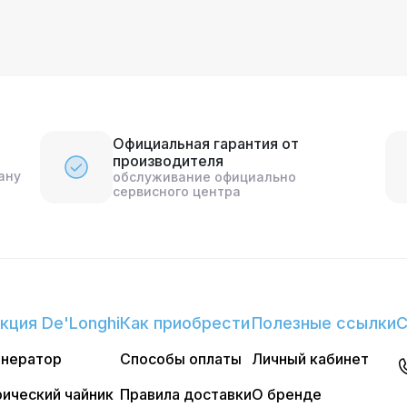
Официальная гарантия от
производителя
ану
обслуживание официально
сервисного центра
кция De'Longhi
Как приобрести
Полезные ссылки
С
енератор
Способы оплаты
Личный кабинет
ический чайник
Правила доставки
О бренде