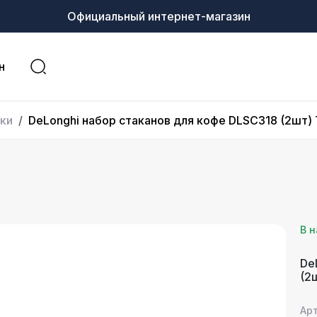
Официальный интернет-магазин
н
ки
DeLonghi набор стаканов для кофе DLSC318 (2шт) 
В 
De
(2
Арт