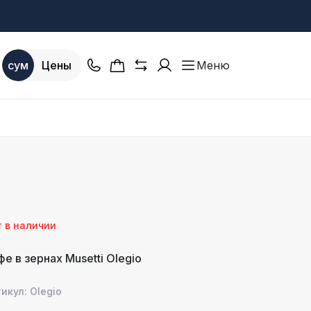
сум
Цены
Меню
т в наличии
фе в зернах Musetti Olegio
икул: Olegio