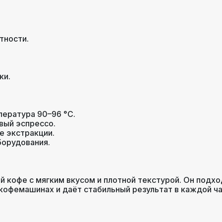
тности.
ки.
пература 90–96 °C.
вый эспрессо.
е экстракции.
борудования.
ий кофе с мягким вкусом и плотной текстурой. Он подх
кофемашинах и даёт стабильный результат в каждой ч