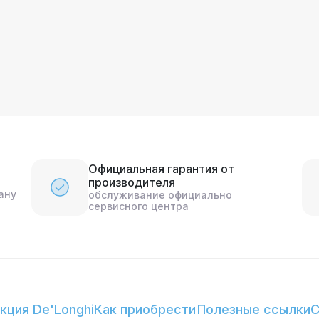
Официальная гарантия от
производителя
ану
обслуживание официально
сервисного центра
кция De'Longhi
Как приобрести
Полезные ссылки
С