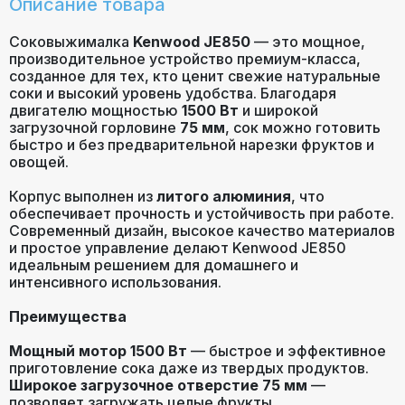
Срок гарантии (мес.)
24
Описание товара
Соковыжималка
Kenwood JE850
— это мощное,
производительное устройство премиум-класса,
созданное для тех, кто ценит свежие натуральные
соки и высокий уровень удобства. Благодаря
двигателю мощностью
1500 Вт
и широкой
загрузочной горловине
75 мм
, сок можно готовить
быстро и без предварительной нарезки фруктов и
овощей.
Корпус выполнен из
литого алюминия
, что
обеспечивает прочность и устойчивость при работе.
Современный дизайн, высокое качество материалов
и простое управление делают Kenwood JE850
идеальным решением для домашнего и
интенсивного использования.
Преимущества
Мощный мотор 1500 Вт
— быстрое и эффективное
приготовление сока даже из твердых продуктов.
Широкое загрузочное отверстие 75 мм
—
позволяет загружать целые фрукты.