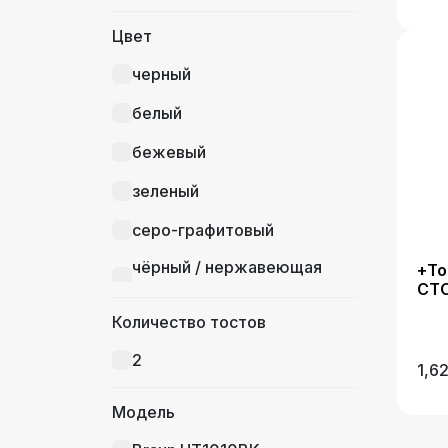
Цвет
черный
белый
бежевый
зеленый
серо-графитовый
чёрный / нержавеющая
+То
сталь
CTO
Количество тостов
2
1,6
Модель