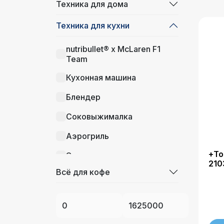
Техника для дома
Техника для кухни
nutribullet® x McLaren F1
Team
Кухонная машина
Блендер
Соковыжималка
Аэрогриль
+То
Электрогриль
210
Всё для кофе
Электрический чайник
Тостер
Погружной блендер