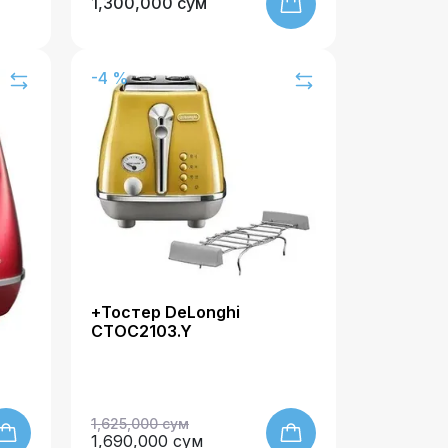
1,300,000 сум
-4 %
+Тостер DeLonghi
CTOC2103.Y
1,625,000 сум
1,690,000 сум