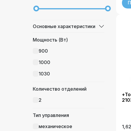
П
Миксер
Измельчитель
Основные характеристики
Мясорубка
Мощность (Вт)
Пароварка
900
Мультиварка
1000
1030
Количество отделений
+То
210
2
Тип управления
механическое
1,6