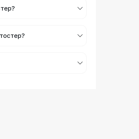
стер?
 тостер?