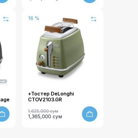
16 %
+Тостер DeLonghi
tage
CTOV2103.GR
1,625,000 сум
1,365,000 сум