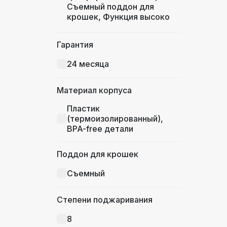
Съемный поддон для
крошек, Функция высоко
подъема
Гарантия
Defrost, Reheat, Stop, Bun
Warmer
24 месяца
Материал корпуса
Пластик
(термоизолированный),
BPA-free детали
Поддон для крошек
Съемный
Степени поджаривания
8