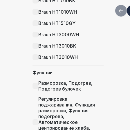
Braun HT1010BK
Braun HT1010WH
Braun HT1510GY
Braun HT3000WH
Braun HT3010BK
Braun HT3010WH
Braun HT3110BK
Функции
Braun HT5015BK
Разморозка, Подогрев,
Подогрев булочек
Braun HT1610BK
Регулировка
Braun HT1510WH
поджаривания, Функция
разморозки, Функция
подогрева,
Автоматическое
центрирование хлеба,