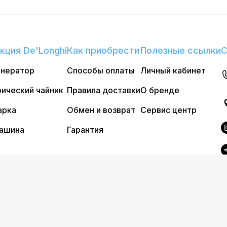
кция De'Longhi
Как приобрести
Полезные ссылки
С
енератор
Способы оплаты
Личный кабинет
ический чайник
Правила доставки
О бренде
арка
Обмен и возврат
Сервис центр
ашина
Гарантия
4 Официальный интернет магазин Delonghi. Все права защ
Сделано в
Graphite Design Studio