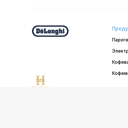
Проду
Парог
Электр
Кофев
Кофем
©202