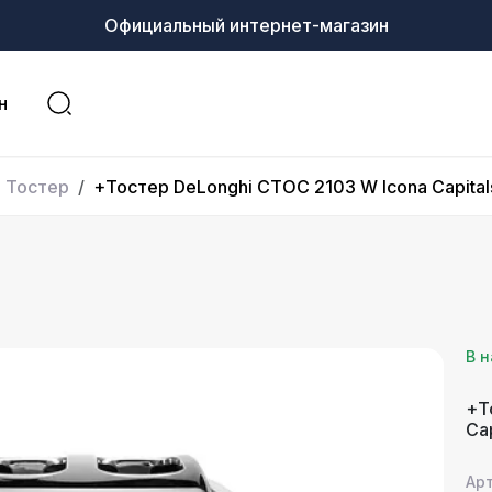
Официальный интернет-магазин
н
Тостер
+Тостер DeLonghi CTOC 2103 W Icona Capital
В 
+Т
Cap
Ар