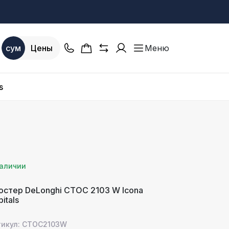
сум
Цены
Меню
s
наличии
остер DeLonghi CTOC 2103 W Icona
itals
тикул: CTOC2103W