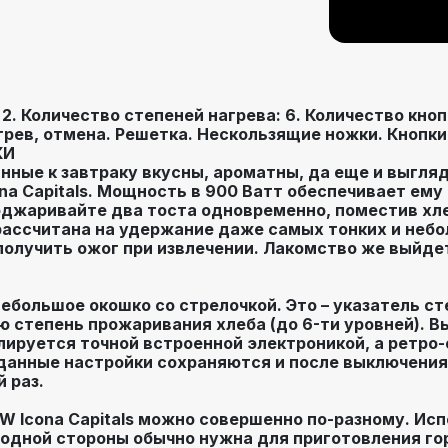
2. Количество степеней нагрева: 6. Количество кнопо
ев, отмена. Решетка. Нескользящие ножки. Кнопки 
КИ
анные к завтраку вкусны, ароматны, да еще и выгл
ona Capitals. Мощность в 900 Ватт обеспечивает ему
оджаривайте два тоста одновременно, поместив хле
ассчитана на удержание даже самых тонких и небо
получить ожог при извлечении. Лакомство же выйдет
ебольшое окошко со стрелочкой. Это – указатель ст
 степень прожаривания хлеба (до 6-ти уровней). В
лируется точной встроенной электроникой, а ретро
данные настройки сохраняются и после выключения 
 раз.
 W Icona Capitals можно совершенно по-разному. Ис
 одной стороны обычно нужна для приготовления гор