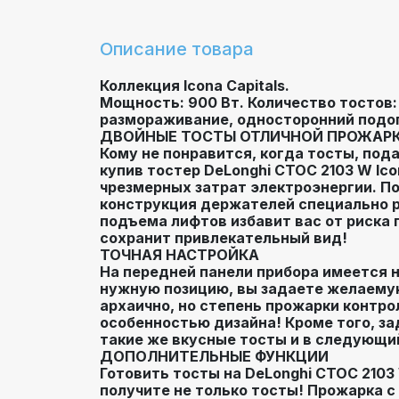
Описание товара
Коллекция Icona Capitals.
Мощность: 900 Вт. Количество тостов: 
размораживание, односторонний подогр
ДВОЙНЫЕ ТОСТЫ ОТЛИЧНОЙ ПРОЖАР
Кому не понравится, когда тосты, под
купив тостер DeLonghi CTOC 2103 W Ic
чрезмерных затрат электроэнергии. П
конструкция держателей специально р
подъема лифтов избавит вас от риска 
сохранит привлекательный вид!
ТОЧНАЯ НАСТРОЙКА
На передней панели прибора имеется н
нужную позицию, вы задаете желаемую
архаично, но степень прожарки контро
особенностью дизайна! Кроме того, за
такие же вкусные тосты и в следующий
ДОПОЛНИТЕЛЬНЫЕ ФУНКЦИИ
Готовить тосты на DeLonghi CTOC 2103
получите не только тосты! Прожарка с